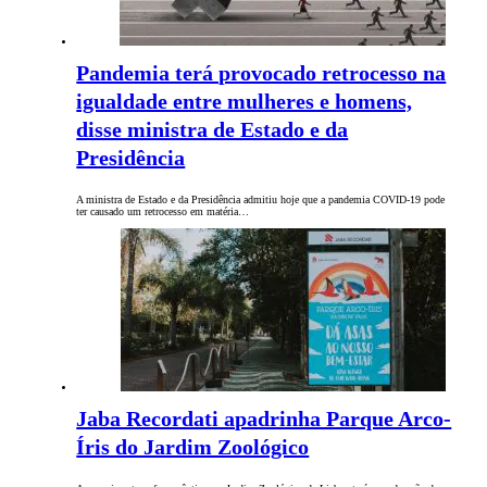
Pandemia terá provocado retrocesso na
igualdade entre mulheres e homens,
disse ministra de Estado e da
Presidência
A ministra de Estado e da Presidência admitiu hoje que a pandemia COVID-19 pode
ter causado um retrocesso em matéria…
Jaba Recordati apadrinha Parque Arco-
Íris do Jardim Zoológico