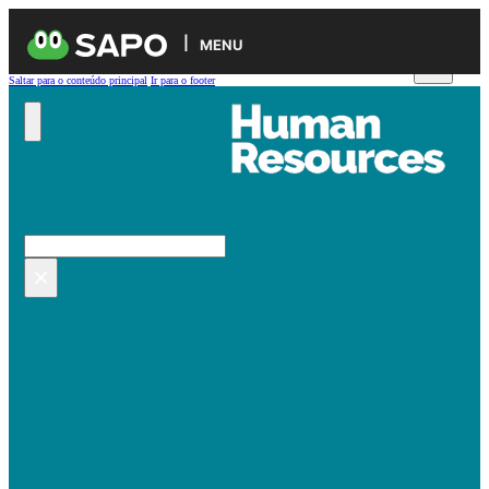
MENU
Saltar para o conteúdo principal
Ir para o footer
Pesquisar no site
Pesquisar
×