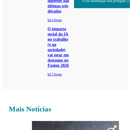
superior das
A sua informação está protegida. Le
últimas três
décadas
há 4 horas
O impacto
social da IA
no trabalho
(e na
sociedade)
vai estar em
destaque no
Fusion 2026
há 5 horas
Mais Notícias