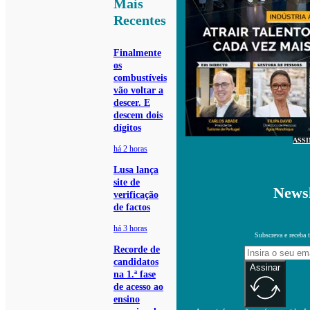
Mais
Recentes
Finalmente
os
combustíveis
vão voltar a
descer. E
descem dois
dígitos
ASS
há 2 horas
Lusa lança
site de
Newsl
verificação
de factos
há 3 horas
Subscreva e receba 
Recorde de
candidatos
Assinar
na 1.ª fase
de acesso ao
ensino