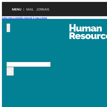
MENU
MAIL
JORNAIS
Saltar para o conteúdo principal
Ir para o footer
Pesquisar no site
Pesquisar
×