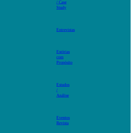
/ Case
Study
Entrevistas
Estórias
com
Propósito
Estudos
/
Análise
Eventos
Revista