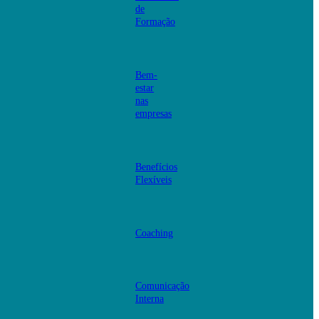
de
Formação
Bem-
estar
nas
empresas
Benefícios
Flexíveis
Coaching
Comunicação
Interna