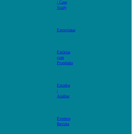
/ Case
Study
Entrevistas
Estórias
com
Propósito
Estudos
/
Análise
Eventos
Revista