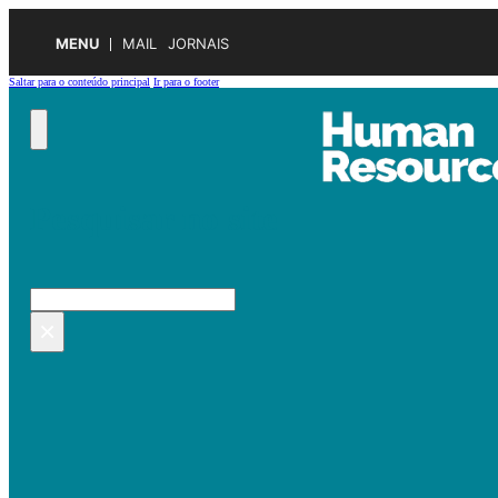
MENU
MAIL
JORNAIS
Saltar para o conteúdo principal
Ir para o footer
Pesquisar no site
Pesquisar
×