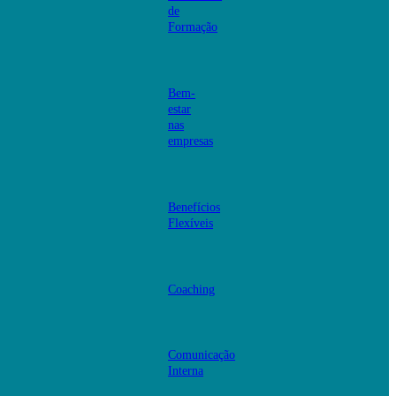
de
Formação
Bem-
estar
nas
empresas
Benefícios
Flexíveis
Coaching
Comunicação
Interna