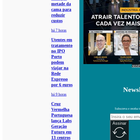
metade da
cama para
reduzir
custos
há 7 horas
Utentes em
tratamento
no IPO
Porto
podem
ASSI
viajar na
Rede
Expresso
por 6 euros
Newsl
há 9 horas
Cruz
Subscreva e receba 
Vermelha
Portuguesa
lança Labs
Assinar
Geração
Futuro em
13 centros