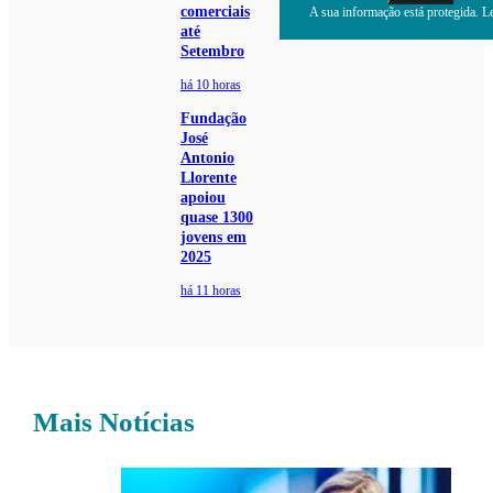
comerciais
A sua informação está protegida. Le
até
Setembro
há 10 horas
Fundação
José
Antonio
Llorente
apoiou
quase 1300
jovens em
2025
há 11 horas
Mais Notícias