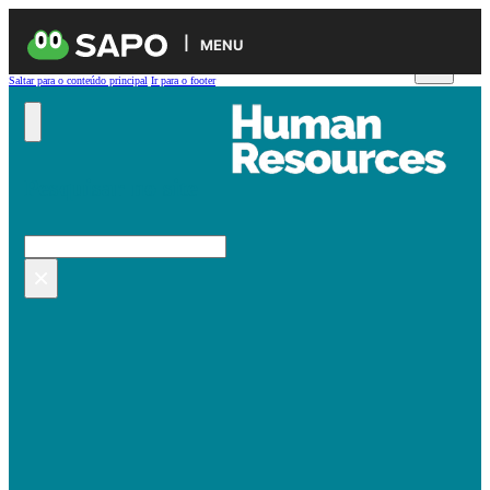
MENU
Saltar para o conteúdo principal
Ir para o footer
Pesquisar no site
Pesquisar
×