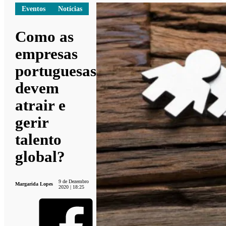
Eventos
Notícias
Como as
empresas
portuguesas
devem
atrair e
gerir
talento
global?
9 de Dezembro
Margarida Lopes
2020 | 18:25