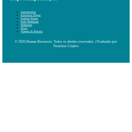
Automonitor
Executive Digest
Forever Young
Kids Marketeer
Marketeer
Risco
Viagens & Resorts
© 2026 Human Resources. Todos os direitos reservados. | Produzido por:
Neurónio Criativo