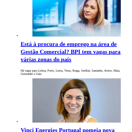
Está à procura de emprego na área de
Gestão Comercial? BPI tem vagas para
várias zonas do país
Há vagas para Lisboa, Porto, Leiria, Viseu, Braga, Setúbal, Santarém, Aveiro, Maia,
Guimarães e Gaia.
Vinci Energies Portugal nomeia nova