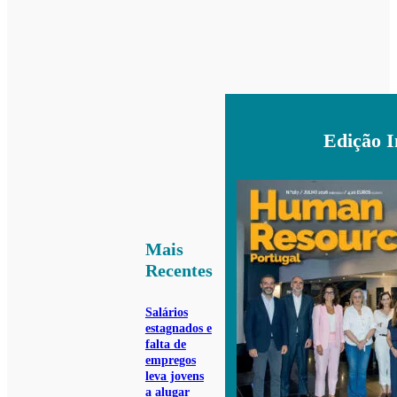
Edição 
Mais
Recentes
Salários
estagnados e
falta de
empregos
leva jovens
a alugar