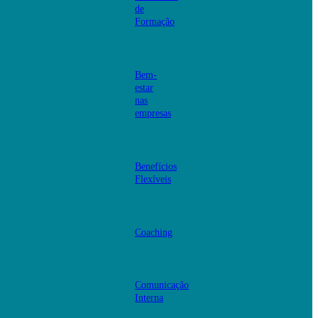
de
Formação
Bem-
estar
nas
empresas
Benefícios
Flexíveis
Coaching
Comunicação
Interna