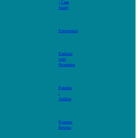
/ Case
Study
Entrevistas
Estórias
com
Propósito
Estudos
/
Análise
Eventos
Revista