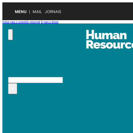
MENU
MAIL
JORNAIS
Saltar para o conteúdo principal
Ir para o footer
Pesquisar no site
Pesquisar
×