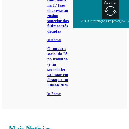
candidatos
Assinar
na 1.ª fase
de acesso ao
ensino
superior das
A sua informação está protegida. Le
últimas três
décadas
há 6 horas
O impacto
social da IA
no trabalho
(e na
sociedade)
vai estar em
destaque no
Fusion 2026
há 7 horas
Mais Notícias