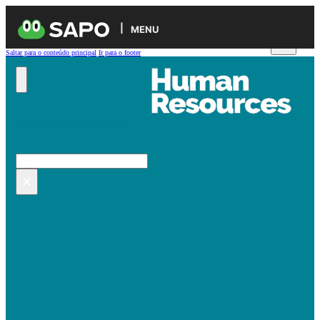
MENU
Saltar para o conteúdo principal
Ir para o footer
Pesquisar no site
Pesquisar
×