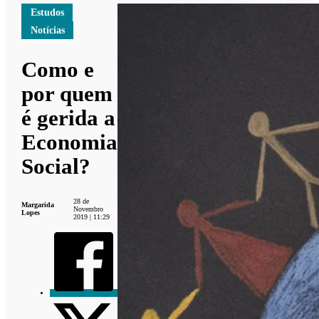
Estudos
Notícias
Como e
por quem
é gerida a
Economia
Social?
28 de
Margarida
Novembro
Lopes
2019 | 11:29