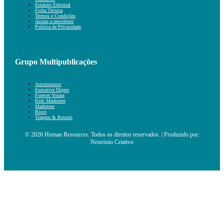
Estatuto Editorial
Ficha Técnica
Termos e Condições
Assine a newsletter
Política de Privacidade
Grupo Multipublicações
Automonitor
Executive Digest
Forever Young
Kids Marketeer
Marketeer
Risco
Viagens & Resorts
© 2026 Human Resources. Todos os direitos reservados. | Produzido por:
Neurónio Criativo