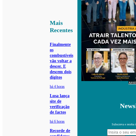
Mais
Recentes
Finalmente
os
combustíveis
vão voltar a
descer. E
descem dois
dígitos
ASS
há 4 horas
Lusa lança
site de
Newsl
verificação
de factos
há 6 horas
Subscreva e receba 
Recorde de