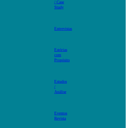
/ Case
Study
Entrevistas
Estórias
com
Propósito
Estudos
/
Análise
Eventos
Revista