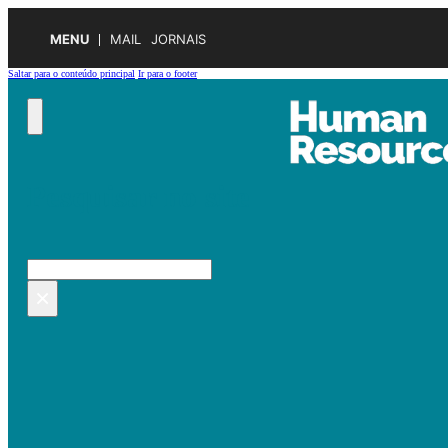
MENU
MAIL
JORNAIS
Saltar para o conteúdo principal
Ir para o footer
Pesquisar no site
Pesquisar
×