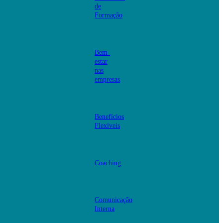
de
Formação
Bem-
estar
nas
empresas
Benefícios
Flexíveis
Coaching
Comunicação
Interna