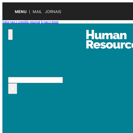
MENU
MAIL
JORNAIS
Saltar para o conteúdo principal
Ir para o footer
Pesquisar no site
Pesquisar
×