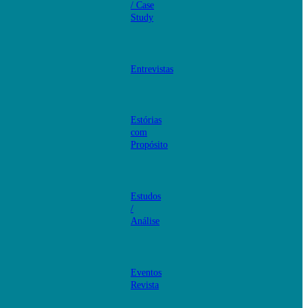
/ Case
Study
Entrevistas
Estórias
com
Propósito
Estudos
/
Análise
Eventos
Revista