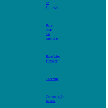
de
Formação
Bem-
estar
nas
empresas
Benefícios
Flexíveis
Coaching
Comunicação
Interna