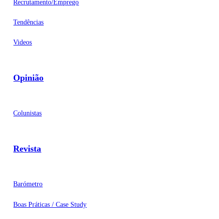
Recrutamento/Emprego
Tendências
Videos
Opinião
Colunistas
Revista
Barómetro
Boas Práticas / Case Study