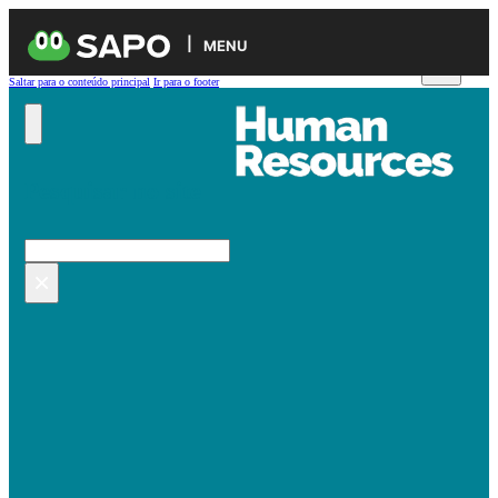
MENU
Saltar para o conteúdo principal
Ir para o footer
Pesquisar no site
Pesquisar
×