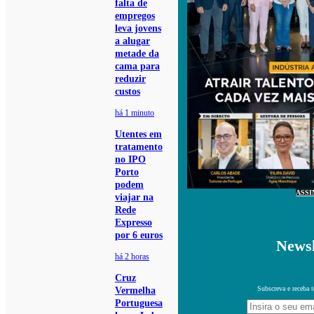
falta de
empregos
leva jovens
a alugar
metade da
cama para
reduzir
custos
há 1 minuto
Utentes em
tratamento
no IPO
Porto
podem
ASSI
viajar na
Rede
Expresso
por 6 euros
Newsl
há 2 horas
Cruz
Subscreva e receba 
Vermelha
Portuguesa