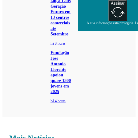
lança Labs
Assinar
Geração
Futuro em
13 centros
comerciais
A sua informação está protegida. Le
até
Setembro
há 3 horas
Fundação
José
Antonio
Llorente
apoiou
quase 1300
jovens em
2025
há 4 horas
Mais Notícias