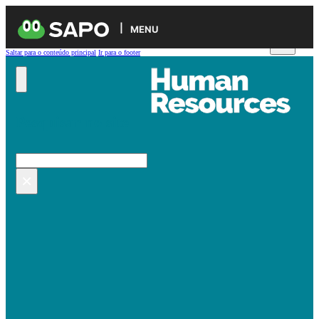
MENU
Saltar para o conteúdo principal
Ir para o footer
Pesquisar no site
Pesquisar
×