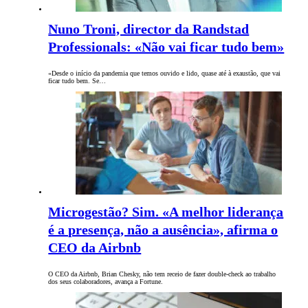
Nuno Troni, director da Randstad
Professionals: «Não vai ficar tudo bem»
«Desde o início da pandemia que temos ouvido e lido, quase até à exaustão, que vai
ficar tudo bem. Se…
Microgestão? Sim. «A melhor liderança
é a presença, não a ausência», afirma o
CEO da Airbnb
O CEO da Airbnb, Brian Chesky, não tem receio de fazer double-check ao trabalho
dos seus colaboradores, avança a Fortune.