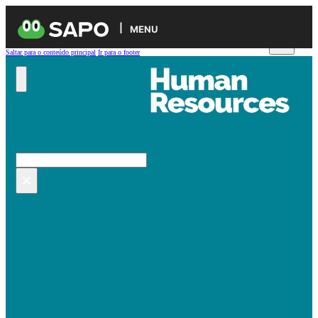
MENU
Saltar para o conteúdo principal
Ir para o footer
Pesquisar no site
Pesquisar
×