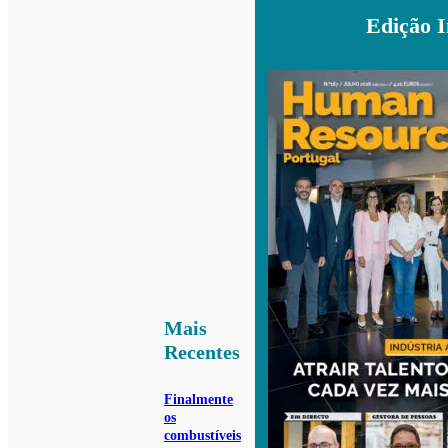
Edição 
Mais
Recentes
Finalmente
os
combustíveis