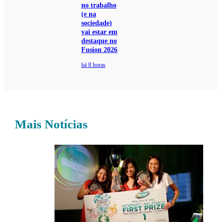
no trabalho
(e na
sociedade)
vai estar em
destaque no
Fusion 2026
há 8 horas
Mais Notícias