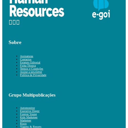
Sobre
Assinaturas
Contactos
Estatuto Editorial
Ficha Técnica
Termos e Condições
Assine a newsletter
Política de Privacidade
Grupo Multipublicações
Automonitor
Executive Digest
Forever Young
Kids Marketeer
Marketeer
Risco
Viagens & Resorts