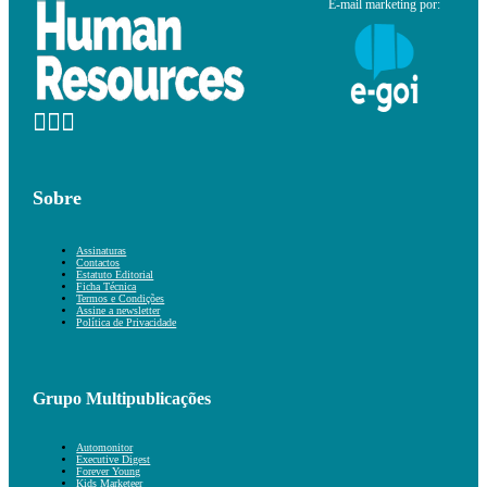
E-mail marketing por:
Sobre
Assinaturas
Contactos
Estatuto Editorial
Ficha Técnica
Termos e Condições
Assine a newsletter
Política de Privacidade
Grupo Multipublicações
Automonitor
Executive Digest
Forever Young
Kids Marketeer