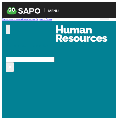
MENU
Saltar para o conteúdo principal
Ir para o footer
Pesquisar no site
Pesquisar
×