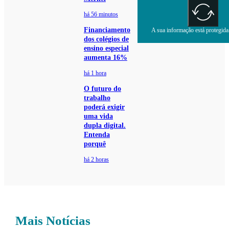
há 56 minutos
Financiamento
A sua informação está protegida.
dos colégios de
ensino especial
aumenta 16%
há 1 hora
O futuro do
trabalho
poderá exigir
uma vida
dupla digital.
Entenda
porquê
há 2 horas
Mais Notícias