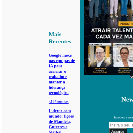
Mais
Recentes
Google mexe
nas equipas de
IA para
acelerar o
trabalho e
A
manter a
liderança
tecnológica
New
há 16 minutos
Liderar com
mundo: lições
Subscreva e rece
de Mandela,
Guterres e
Assinar
Merkel