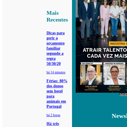
Mais
Recentes
Dicas para
gerir o
orçamento
familiar
segundo a
regra
50/30/20
há 14 minutos
Férias: 80%
dos donos
sem hotel
ASSI
para
animais em
Portugal
Newsl
há 2 horas
Há três