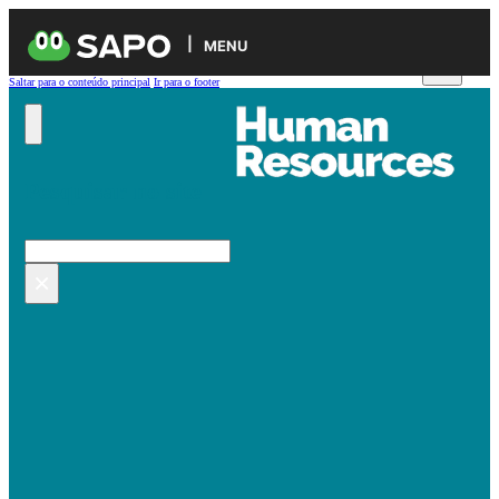
MENU
Saltar para o conteúdo principal
Ir para o footer
Pesquisar no site
Pesquisar
×