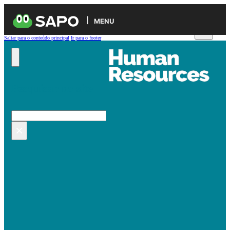
MENU
Saltar para o conteúdo principal
Ir para o footer
Pesquisar no site
Pesquisar
×