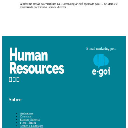
A próxima sessão das “Tertúlias na Biotecnologia” está agendada para 15 de Maio e é
dinamizada por Emídio Gomes, director…
E-mail marketing por:
Sobre
Assinaturas
Contactos
Estatuto Editorial
Ficha Técnica
Termos e Condições