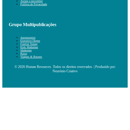
Assine a newsletter
Política de Privacidade
Grupo Multipublicações
Automonitor
Executive Digest
Forever Young
Kids Marketeer
Marketeer
Risco
Viagens & Resorts
© 2026 Human Resources. Todos os direitos reservados. | Produzido por:
Neurónio Criativo