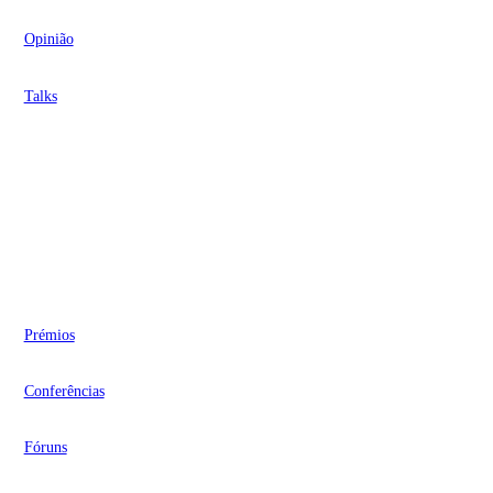
Opinião
Talks
Videocasts
Eventos
Prémios
Conferências
Fóruns