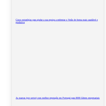
Cinco estratégias para ajudar a sua equipa a enfrentar o Verão de forma mais saudável e
produtiva
As marcas (por sector) com melhor reputação em Portugal para 8000 líderes empresariais