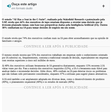
Ouça este artigo
em formato áudio
Ouvir este artigo
O estudo “AI Has a Seat in the C-Suite”, realizado pela Wakefield Research e patrocinado pela
SAP, revela que 44% dos executivos de topo estariam dispostos a reverter uma decisão que já
tivessem planeado tomar, com base nas perspectivas dadas pela Inteligência Artificial (IA). Outros
38% confiariam na IA para tomar decisões de negócio em seu nome.
O estudo revela que 74% dos executivos confiam mais na IA para obter aconselhamento que na opinião de
familiares e amigos.
CONTINUE A LER APÓS A PUBLICIDADE
O mesmo estudo mostra que 55% dos executivos trabalham em empresas onde o conhecimento orientado
por IA substitui ou, frequentemente, contorna a tradicional tomada de decisão, especialmente em empresas
com receitas superiores a cinco mil milhões de euros.
Já 48% dos executivos utilizam ferramentas de IA generativa diariamente; enquanto 15% recorrem à IA
várias vezes por dia. Para a maioria dos executivos inquiridos (52%), a IA é a ferramenta mais fiável para
analisar dados e recomendar decisões. Além disso, 48% confiam na IA para detectar riscos ou problemas
que não tinham sido previamente considerados, enquanto 47% a utilizam para sugerir planos alternativos.
A IA está também a ser amplamente adoptada em diversas áreas, como o desenvolvimento de produtos
(40%), o planeamento orçamental (40%) e os estudos de mercado (40%).
CONTINUE A LER APÓS A PUBLICIDADE