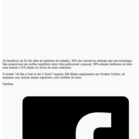
Os benefícios da IA vão além do ambiente de trabalho, 39% dos executivos afirmam que esta tecnologia
lhes proporciona um melhor equilíbrio entre vida profissional e pessoal, 38% relatam melhorias no bem-
estar mental e 31% dizem ter níveis de stress reduzidos.
O estudo “AI Has a Seat in the C-Suite” inquiriu 300 líderes empresariais nos Estados Unidos, de
empresas com receitas anuais superiores a mil milhões de euros.
Partilhar