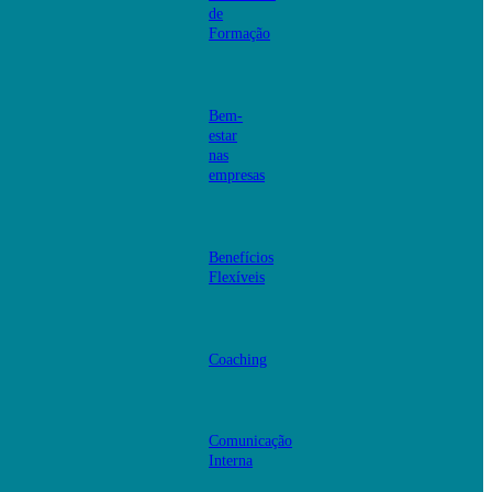
de
Formação
Bem-
estar
nas
empresas
Benefícios
Flexíveis
Coaching
Comunicação
Interna