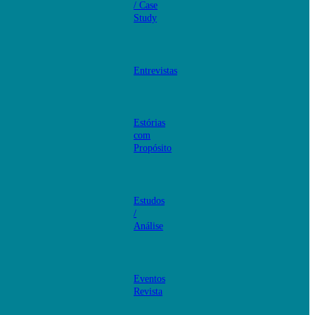
/ Case
Study
Entrevistas
Estórias
com
Propósito
Estudos
/
Análise
Eventos
Revista