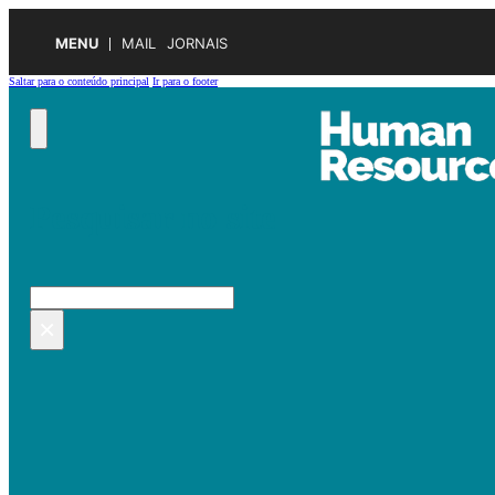
MENU
MAIL
JORNAIS
Saltar para o conteúdo principal
Ir para o footer
Pesquisar no site
Pesquisar
×