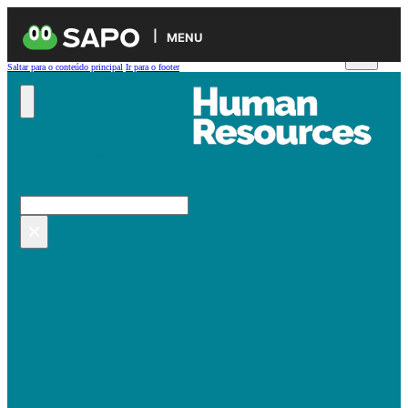
MENU
Saltar para o conteúdo principal
Ir para o footer
Pesquisar no site
Pesquisar
×