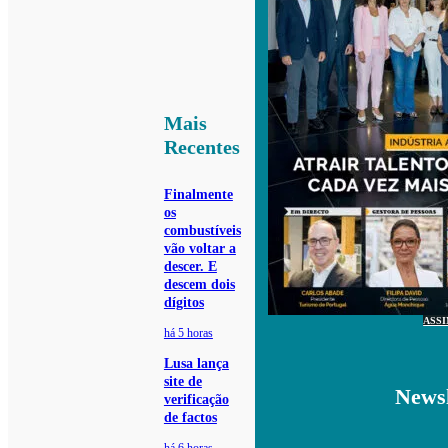
Mais
Recentes
Finalmente
os
combustíveis
vão voltar a
descer. E
descem dois
dígitos
ASS
há 5 horas
Lusa lança
site de
Newsl
verificação
de factos