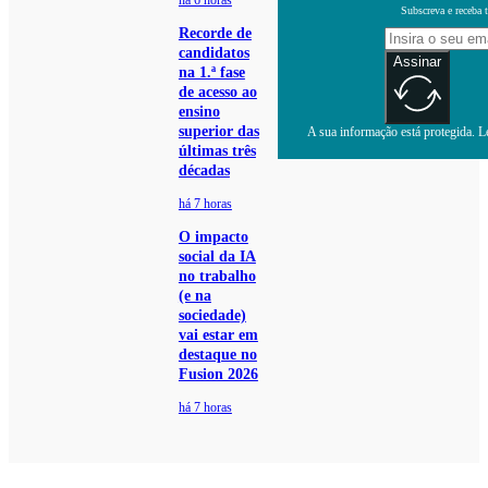
há 6 horas
Subscreva e receba 
Recorde de
candidatos
Assinar
na 1.ª fase
de acesso ao
ensino
superior das
A sua informação está protegida. Le
últimas três
décadas
há 7 horas
O impacto
social da IA
no trabalho
(e na
sociedade)
vai estar em
destaque no
Fusion 2026
há 7 horas