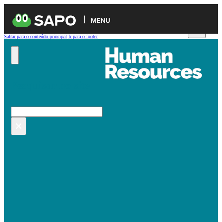
MENU
Saltar para o conteúdo principal
Ir para o footer
Pesquisar no site
Pesquisar
×