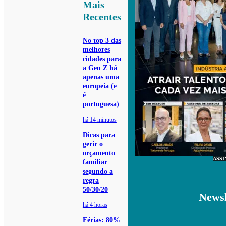
Mais
Recentes
No top 3 das
melhores
cidades para
a Gen Z há
apenas uma
europeia (e
é
portuguesa)
há 14 minutos
Dicas para
gerir o
orçamento
ASSI
familiar
segundo a
regra
50/30/20
Newsl
há 4 horas
Férias: 80%