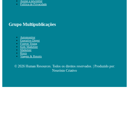
Assine a newsletter
Política de Privacidade
Grupo Multipublicações
Automonitor
Executive Digest
Forever Young
Kids Marketeer
Marketeer
Risco
Viagens & Resorts
© 2026 Human Resources. Todos os direitos reservados. | Produzido por:
Neurónio Criativo