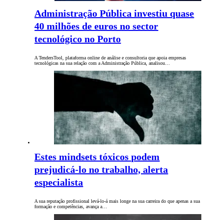
Administração Pública investiu quase
40 milhões de euros no sector
tecnológico no Porto
A TendersTool, plataforma online de análise e consultoria que apoia empresas
tecnológicas na sua relação com a Administração Pública, analisou…
Estes mindsets tóxicos podem
prejudicá-lo no trabalho, alerta
especialista
A sua reputação profissional levá-lo-á mais longe na sua carreira do que apenas a sua
formação e competências, avança a…