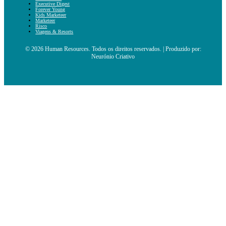
Executive Digest
Forever Young
Kids Marketeer
Marketeer
Risco
Viagens & Resorts
© 2026 Human Resources. Todos os direitos reservados. | Produzido por:
Neurónio Criativo