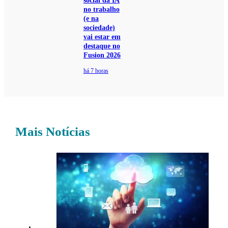
social da IA
no trabalho
(e na
sociedade)
vai estar em
destaque no
Fusion 2026
há 7 horas
Mais Notícias