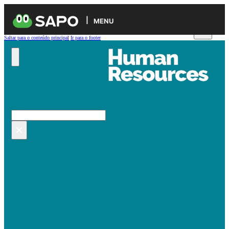
MENU
Saltar para o conteúdo principal
Ir para o footer
Pesquisar no site
Pesquisar
×