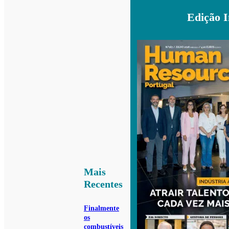
Edição 
Mais
Recentes
Finalmente
os
combustíveis