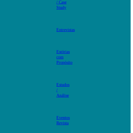
/ Case
Study
Entrevistas
Estórias
com
Propósito
Estudos
/
Análise
Eventos
Revista