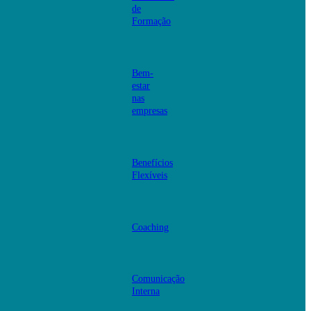
de
Formação
Bem-
estar
nas
empresas
Benefícios
Flexíveis
Coaching
Comunicação
Interna