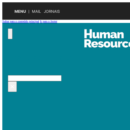
MENU
MAIL
JORNAIS
Saltar para o conteúdo principal
Ir para o footer
Pesquisar no site
Pesquisar
×