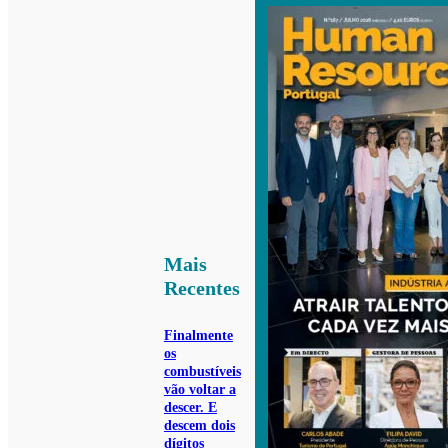
Mais
Recentes
Finalmente
os
combustíveis
vão voltar a
descer. E
descem dois
dígitos