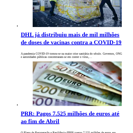
DHL já distribuiu mais de mil milhões
de doses de vacinas contra a COVID-19
A pandemia COVID-19 tornou-se na maior crise sanitária do século. Governos, ONG
e autoridades públicas concentraram-se em conter o vírus,…
PRR: Pagos 7.525 milhões de euros até
ao fim de Abril
O Plano de Recuperação e Resiliência (PRR) pagou 7.525 milhões de euros aos