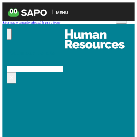
MENU
Saltar para o conteúdo principal
Ir para o footer
Pesquisar no site
Pesquisar
×