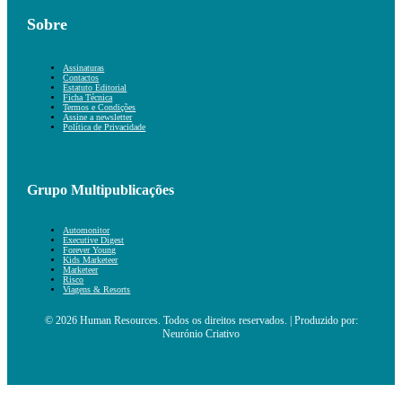
Sobre
Assinaturas
Contactos
Estatuto Editorial
Ficha Técnica
Termos e Condições
Assine a newsletter
Política de Privacidade
Grupo Multipublicações
Automonitor
Executive Digest
Forever Young
Kids Marketeer
Marketeer
Risco
Viagens & Resorts
© 2026 Human Resources. Todos os direitos reservados. | Produzido por:
Neurónio Criativo