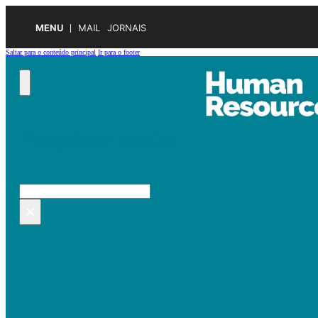
MENU
MAIL
JORNAIS
Saltar para o conteúdo principal
Ir para o footer
Pesquisar no site
Pesquisar
×