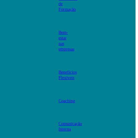
de
Formação
Bem-
estar
nas
empresas
Benefícios
Flexíveis
Coaching
Comunicação
Interna