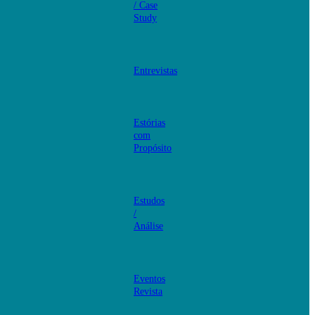
/ Case
Study
Entrevistas
Estórias
com
Propósito
Estudos
/
Análise
Eventos
Revista