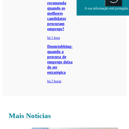
recomenda
quando os
A sua informação está protegida. 
melhores
candidatos
procuram
emprego?
há 1 hora
Doomjobbing:
quando a
procura de
emprego deixa
de ser
estratégica
há 2 horas
Mais Notícias