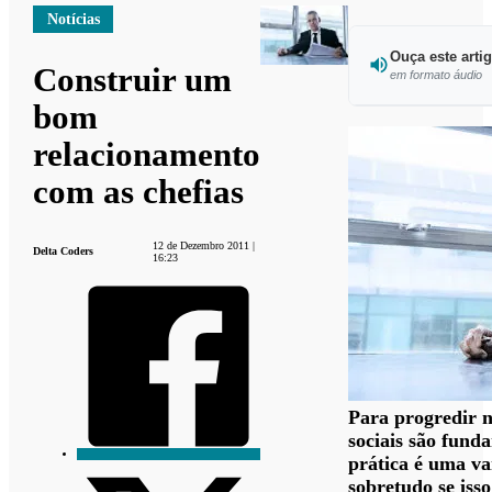
Notícias
Ouça este arti
Construir um
em formato áudio
bom
relacionamento
com as chefias
12 de Dezembro 2011 |
Delta Coders
16:23
Para progredir n
sociais são fund
prática é uma v
sobretudo se iss