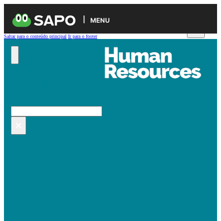
MENU
Saltar para o conteúdo principal
Ir para o footer
Pesquisar no site
Pesquisar
×