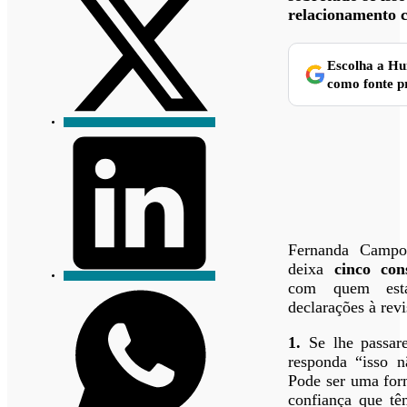
relacionamento c
Escolha a H
como fonte p
Fernanda Campos
deixa
cinco con
com quem está
declarações à revi
1.
Se lhe passare
responda “isso n
Pode ser uma for
confiança que t