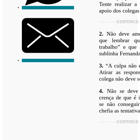
Tente realizar a
apoio dos colegas
CONTINUE 
2.
Não deve ame
que lembrar q
trabalho” e que 
sublinha Fernan
3.
“A culpa não é
Atirar as respon
colega não deve s
4.
Não se deve p
crença de que é i
se não conseguir
chefia as tentativ
CONTINUE 