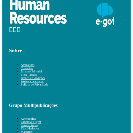
Sobre
Assinaturas
Contactos
Estatuto Editorial
Ficha Técnica
Termos e Condições
Assine a newsletter
Política de Privacidade
Grupo Multipublicações
Automonitor
Executive Digest
Forever Young
Kids Marketeer
Marketeer