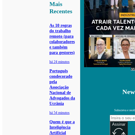
Mais
Recentes
As 10 regras
do trabalho
remoto (para
colaboradores
e também
para gestores)
há 24 minutos
AS
Português
condecorado
pela
Associação
News
Nacional de
Advogados da
Ucrânia
Subscreva e receb
há 54 minutos
Quem é que a
Assinar
Inteligência
Artificial