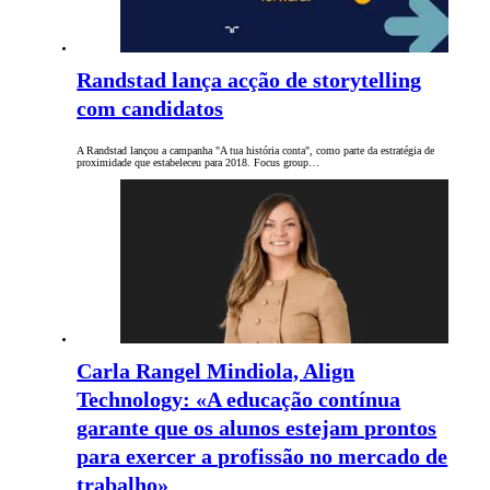
Randstad lança acção de storytelling
com candidatos
A Randstad lançou a campanha "A tua história conta", como parte da estratégia de
proximidade que estabeleceu para 2018. Focus group…
Carla Rangel Mindiola, Align
Technology: «A educação contínua
garante que os alunos estejam prontos
para exercer a profissão no mercado de
trabalho»