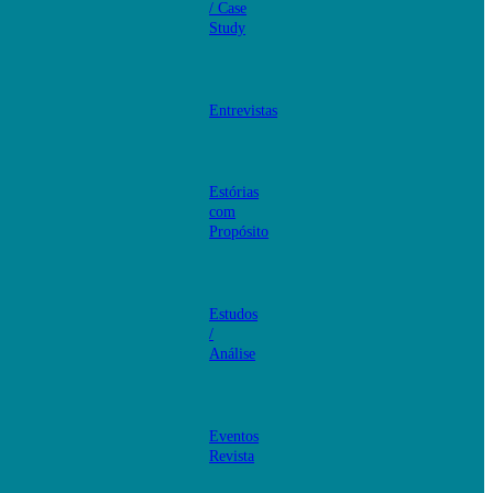
/ Case
Study
Entrevistas
Estórias
com
Propósito
Estudos
/
Análise
Eventos
Revista