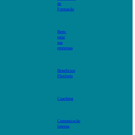
de
Formação
Bem-
estar
nas
empresas
Benefícios
Flexíveis
Coaching
Comunicação
Interna