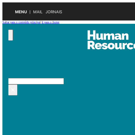
MENU
MAIL
JORNAIS
Saltar para o conteúdo principal
Ir para o footer
Pesquisar no site
Pesquisar
×