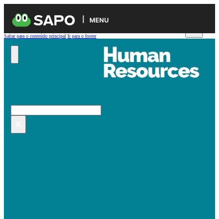
MENU
Saltar para o conteúdo principal
Ir para o footer
Pesquisar no site
Pesquisar
×