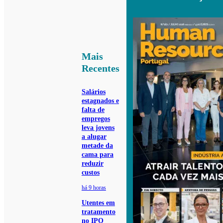
Mais
Recentes
Salários
estagnados e
falta de
empregos
leva jovens
a alugar
metade da
cama para
reduzir
custos
há 9 horas
Utentes em
tratamento
no IPO