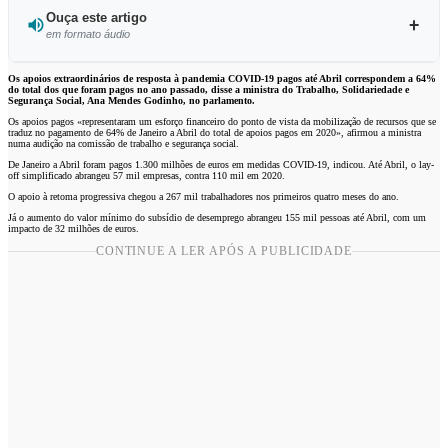
Ouça este artigo
em formato áudio
Ouvir este artigo
Os apoios extraordinários de resposta à pandemia COVID-19 pagos até Abril correspondem a 64%
do total dos que foram pagos no ano passado, disse a ministra do Trabalho, Solidariedade e
Segurança Social, Ana Mendes Godinho, no parlamento.
Os apoios pagos «representaram um esforço financeiro do ponto de vista da mobilização de recursos que se
traduz no pagamento de 64% de Janeiro a Abril do total de apoios pagos em 2020», afirmou a ministra
numa audição na comissão de trabalho e segurança social.
De Janeiro a Abril foram pagos 1.300 milhões de euros em medidas COVID-19, indicou. Até Abril, o lay-
off simplificado abrangeu 57 mil empresas, contra 110 mil em 2020.
O apoio à retoma progressiva chegou a 267 mil trabalhadores nos primeiros quatro meses do ano.
Já o aumento do valor mínimo do subsídio de desemprego abrangeu 155 mil pessoas até Abril, com um
impacto de 32 milhões de euros.
CONTINUE A LER APÓS A PUBLICIDADE