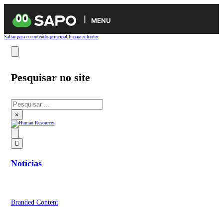
MENU
Saltar para o conteúdo principal
Ir para o footer
Pesquisar no site
Pesquisar
×
Notícias
Branded Content