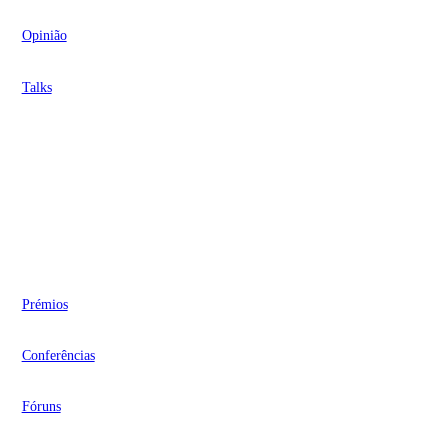
Opinião
Talks
Videocasts
Eventos
Prémios
Conferências
Fóruns