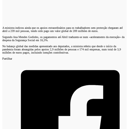
A ministra indicou ainda que os apoios extraordinários para os trabalhadores sem protecção chegaram até
abril a 239 mil pessoas, tendo sido pago um valor global de 209 milhões de euros.
Segundo Ana Mendes Godinho, os pagamentos até Abril traduzem-se num «aceleramento da execução» da
despesa da Segurança Social em 16,5%.
No balanço global das medidas apresentado aos deputados, a ministra referiu que desde o início da
pandemia foram abrangidas pelos apoios 2,9 milhões de pessoas e 174 mil empresas, num total de 3,9
milhões de euros pagos, incluindo isenções contributivas.
Partilhar