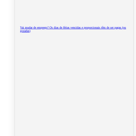
Vai mudar de emprego? Os dias de férias vencidas e proporcionais têm de ser pagas (ou
gozadas)