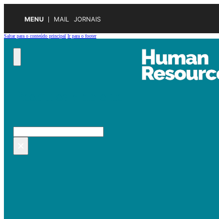
MENU
MAIL
JORNAIS
Saltar para o conteúdo principal
Ir para o footer
Pesquisar no site
Pesquisar
×