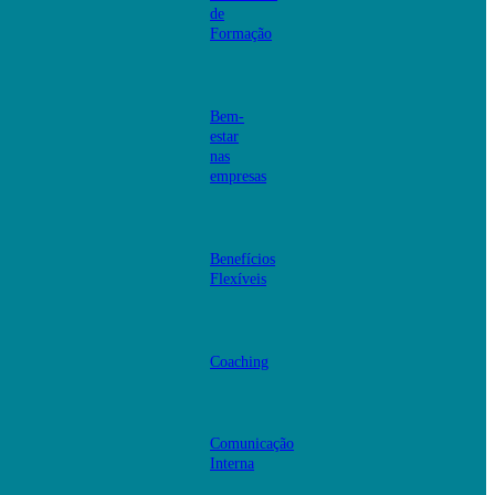
de
Formação
Bem-
estar
nas
empresas
Benefícios
Flexíveis
Coaching
Comunicação
Interna