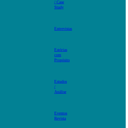
/ Case
Study
Entrevistas
Estórias
com
Propósito
Estudos
/
Análise
Eventos
Revista