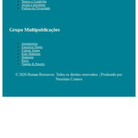
Termos e Condições
Assine a newsletter
Política de Privacidade
Grupo Multipublicações
Automonitor
Executive Digest
Forever Young
Kids Marketeer
Marketeer
Risco
Viagens & Resorts
© 2026 Human Resources. Todos os direitos reservados. | Produzido por:
Neurónio Criativo