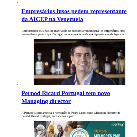
Empresários lusos pedem representante
da AICEP na Venezuela
Aproveitando os sinais de reactivação da economia venezuelana, os empresários luso-
venezuelanos pedem que Portugal nomeie rapidamente um representante da Agência…
Pernod Ricard Portugal tem novo
Managing director
A Pernod Ricard anuncia a nomeação de Pedro Lobo como Managing director da
Pernod Ricard Portugal, com efeitos a partir…