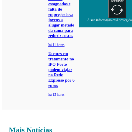
Assinar
estagnados e
falta de
empregos leva
jovens a
A sua informação está protegida.
alugar metade
da cama para
reduzir custos
há 11 horas
Utentes em
tratamento no
IPO Porto
podem viajar
na Rede
Expresso por 6
euros
há 13 horas
Mais Notícias