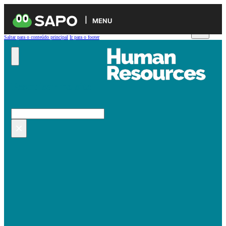
MENU
Saltar para o conteúdo principal
Ir para o footer
Pesquisar no site
Pesquisar
×