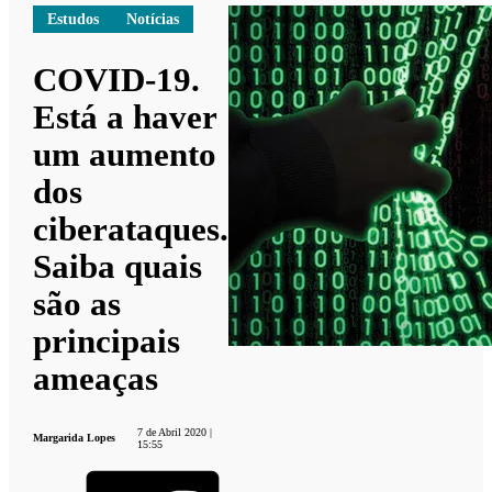
Estudos
Notícias
COVID-19.
Está a haver
um aumento
dos
ciberataques.
Saiba quais
são as
principais
ameaças
7 de Abril 2020 |
Margarida Lopes
15:55