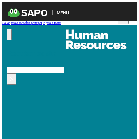
MENU
Saltar para o conteúdo principal
Ir para o footer
Pesquisar no site
Pesquisar
×