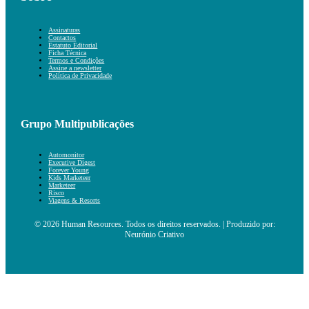
Assinaturas
Contactos
Estatuto Editorial
Ficha Técnica
Termos e Condições
Assine a newsletter
Política de Privacidade
Grupo Multipublicações
Automonitor
Executive Digest
Forever Young
Kids Marketeer
Marketeer
Risco
Viagens & Resorts
© 2026 Human Resources. Todos os direitos reservados. | Produzido por:
Neurónio Criativo