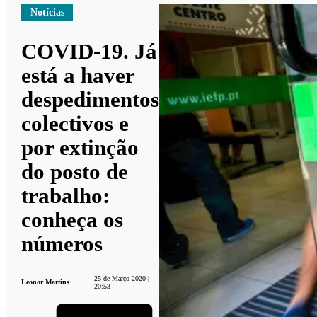
Notícias
COVID-19. Já
está a haver
despedimentos
colectivos e
por extinção
do posto de
trabalho:
conheça os
números
25 de Março 2020 |
Leonor Martins
20:53