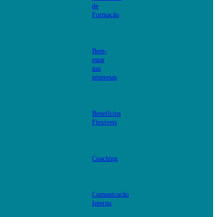
de
Formação
Bem-
estar
nas
empresas
Benefícios
Flexíveis
Coaching
Comunicação
Interna