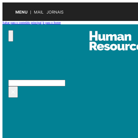
MENU
MAIL
JORNAIS
Saltar para o conteúdo principal
Ir para o footer
Pesquisar no site
Pesquisar
×