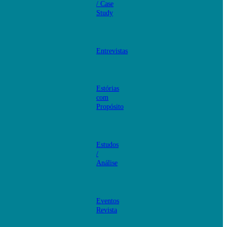
/ Case
Study
Entrevistas
Estórias
com
Propósito
Estudos
/
Análise
Eventos
Revista