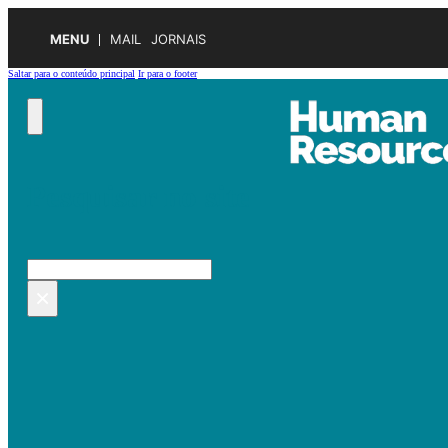
MENU
MAIL
JORNAIS
Saltar para o conteúdo principal
Ir para o footer
Pesquisar no site
Pesquisar
×