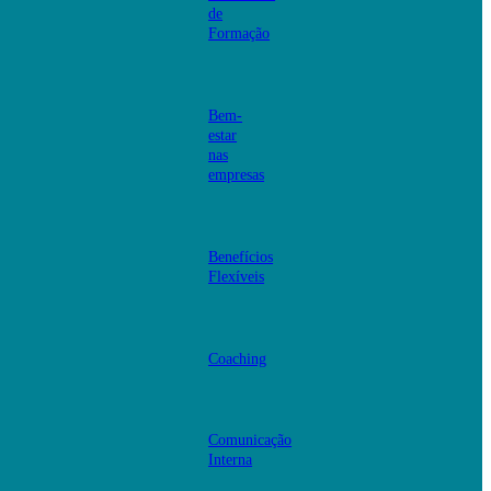
de
Formação
Bem-
estar
nas
empresas
Benefícios
Flexíveis
Coaching
Comunicação
Interna