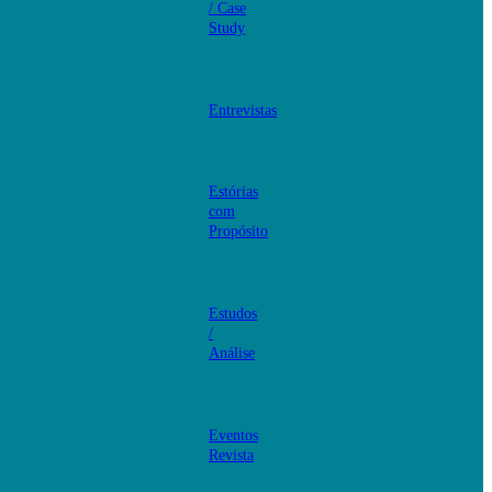
/ Case
Study
Entrevistas
Estórias
com
Propósito
Estudos
/
Análise
Eventos
Revista