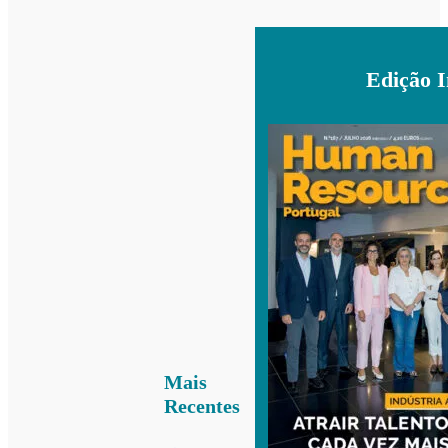
Edição 
Mais
Recentes