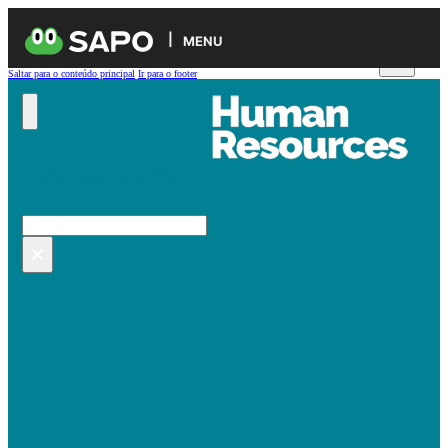
MENU
Saltar para o conteúdo principal
Ir para o footer
Pesquisar no site
Pesquisar
×