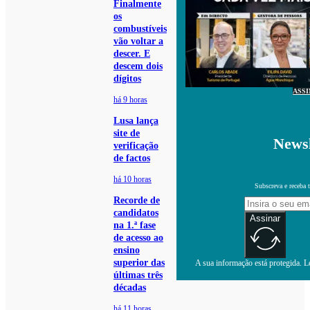
Finalmente
os
combustíveis
vão voltar a
descer. E
descem dois
dígitos
ASS
há 9 horas
Lusa lança
site de
Newsl
verificação
de factos
há 10 horas
Subscreva e receba 
Recorde de
candidatos
Assinar
na 1.ª fase
de acesso ao
ensino
superior das
A sua informação está protegida. Le
últimas três
décadas
há 11 horas