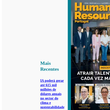
Mais
Recentes
IA poderá gerar
até 615 mil
milhões de
dólares anuais
no sector do
clima e
sustentabilidade