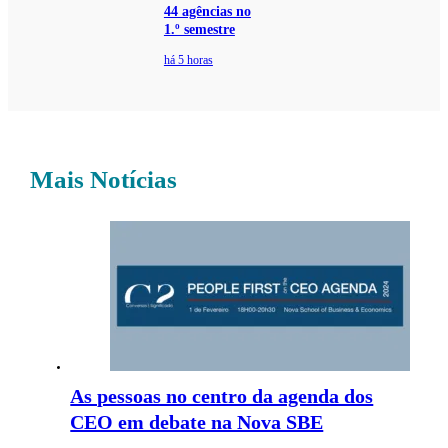
44 agências no
1.º semestre
há 5 horas
Mais Notícias
As pessoas no centro da agenda dos
CEO em debate na Nova SBE