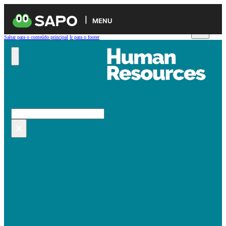
MENU
Saltar para o conteúdo principal
Ir para o footer
Pesquisar no site
Pesquisar
×