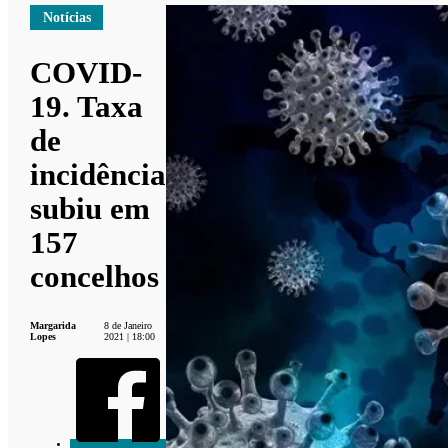
Notícias
COVID-
19. Taxa
de
incidência
subiu em
157
concelhos
Margarida
8 de Janeiro
Lopes
2021 | 18:00