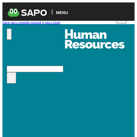
MENU
Saltar para o conteúdo principal
Ir para o footer
Pesquisar no site
Pesquisar
×