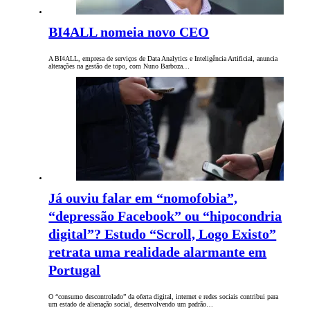
BI4ALL nomeia novo CEO
A BI4ALL, empresa de serviços de Data Analytics e Inteligência Artificial, anuncia
alterações na gestão de topo, com Nuno Barboza…
Já ouviu falar em “nomofobia”,
“depressão Facebook” ou “hipocondria
digital”? Estudo “Scroll, Logo Existo”
retrata uma realidade alarmante em
Portugal
O “consumo descontrolado” da oferta digital, internet e redes sociais contribui para
um estado de alienação social, desenvolvendo um padrão…