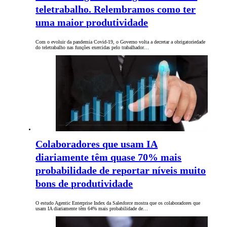
teletrabalho. Relembramos como ter
uma maior produtividade
Com o evoluir da pandemia Covid-19, o Governo volta a decretar a obrigatoriedade
do teletrabalho nas funções exercidas pelo trabalhador…
Colaboradores que usam IA
diariamente têm quase 70% mais
probabilidade de reportar níveis muito
bons de produtividade
O estudo Agentic Enterprise Index da Salesforce mostra que os colaboradores que
usam IA diariamente têm 64% mais probabilidade de…