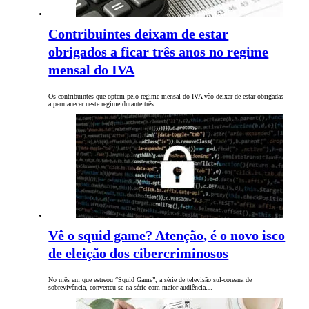
Contribuintes deixam de estar
obrigados a ficar três anos no regime
mensal do IVA
Os contribuintes que optem pelo regime mensal do IVA vão deixar de estar obrigadas
a permanecer neste regime durante três…
Vê o squid game? Atenção, é o novo isco
de eleição dos cibercriminosos
No mês em que estreou “Squid Game”, a série de televisão sul-coreana de
sobrevivência, converteu-se na série com maior audiência…