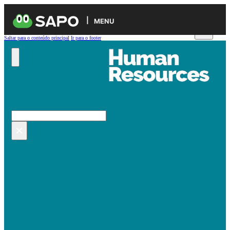
MENU
Saltar para o conteúdo principal
Ir para o footer
Pesquisar no site
Pesquisar
×