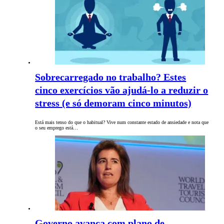
Sobrecarregado no trabalho? Estes
cinco exercícios vão ajudá-lo a reduzir o
stress (e só demoram cinco minutos)
Está mais tenso do que o habitual? Vive num constante estado de ansiedade e nota que
o seu emprego está…
Governo avança com plano de