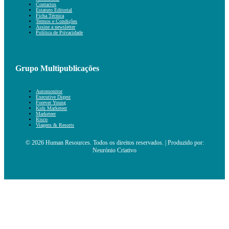
Contactos
Estatuto Editorial
Ficha Técnica
Termos e Condições
Assine a newsletter
Política de Privacidade
Grupo Multipublicações
Automonitor
Executive Digest
Forever Young
Kids Marketeer
Marketeer
Risco
Viagens & Resorts
© 2026 Human Resources. Todos os direitos reservados. | Produzido por:
Neurónio Criativo