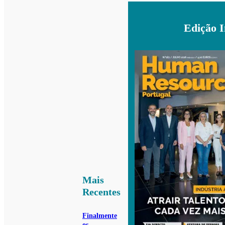
Edição 
Mais
Recentes
Finalmente
os