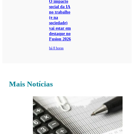
O impacto
social da IA
no trabalho
(e na
sociedade)
vai estar em
destaque no
Fusion 2026
há 8 horas
Mais Notícias