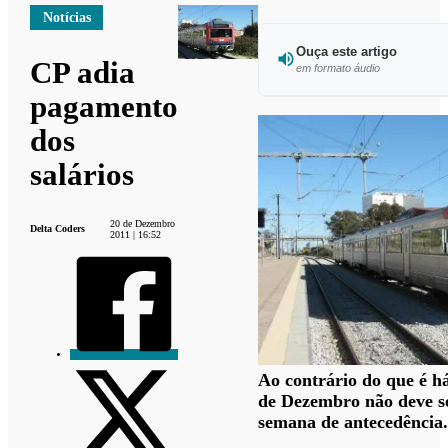
Notícias
Ouça este artigo
CP adia
em formato áudio
pagamento
Ouvir e
dos
salários
20 de Dezembro
Delta Coders
2011 | 16:52
Ao contrário do que é há
de Dezembro não deve 
semana de antecedência