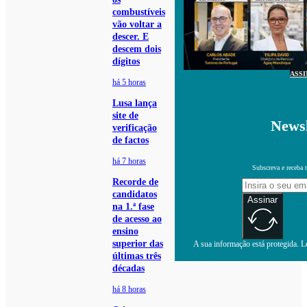
combustíveis
vão voltar a
descer. E
descem dois
dígitos
ASS
há 5 horas
Lusa lança
site de
Newsl
verificação
de factos
há 7 horas
Subscreva e receba 
Recorde de
candidatos
Assinar
na 1.ª fase
de acesso ao
ensino
superior das
A sua informação está protegida. Le
últimas três
décadas
há 8 horas