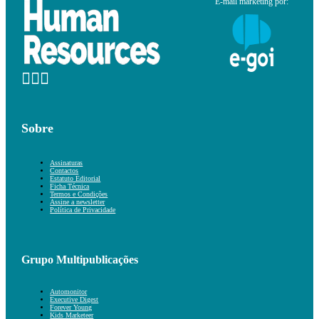
E-mail marketing por:
Sobre
Assinaturas
Contactos
Estatuto Editorial
Ficha Técnica
Termos e Condições
Assine a newsletter
Política de Privacidade
Grupo Multipublicações
Automonitor
Executive Digest
Forever Young
Kids Marketeer