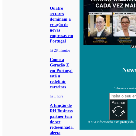
Quatro
sectores
dominam a
criação de
novas
empresas em
Portugal
AS
há 28 minutos
Como a
Geração Z
News
em Portugal
está a
redefinir
carreiras
Subscreva e receb
há 1 hora
Assinar
A função de
RH Business
partner tem
de ser
A sua informação está protegida. L
redesenhada,
alerta