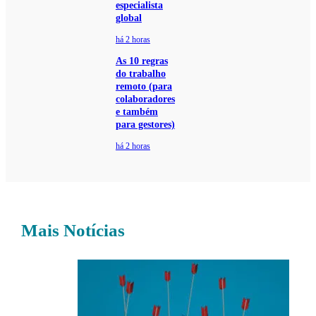
especialista
global
há 2 horas
As 10 regras
do trabalho
remoto (para
colaboradores
e também
para gestores)
há 2 horas
Mais Notícias