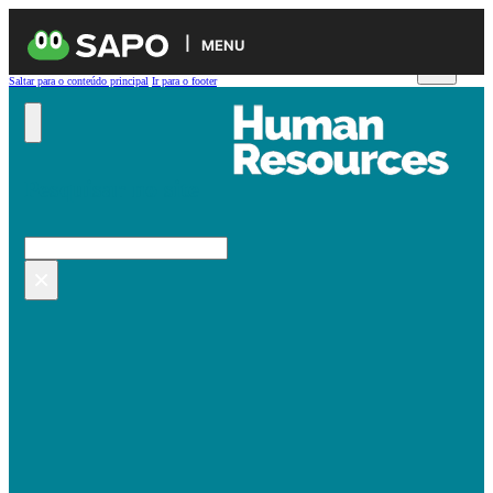
MENU
Saltar para o conteúdo principal
Ir para o footer
Pesquisar no site
Pesquisar
×