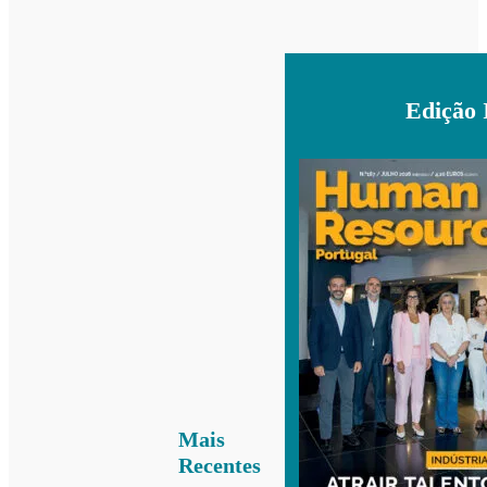
Edição 
Mais
Recentes