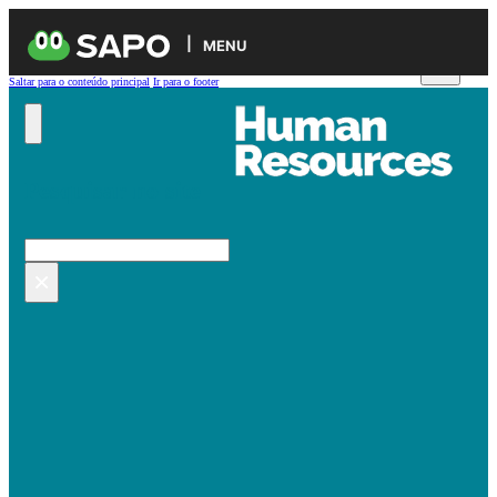
MENU
Saltar para o conteúdo principal
Ir para o footer
Pesquisar no site
Pesquisar
×