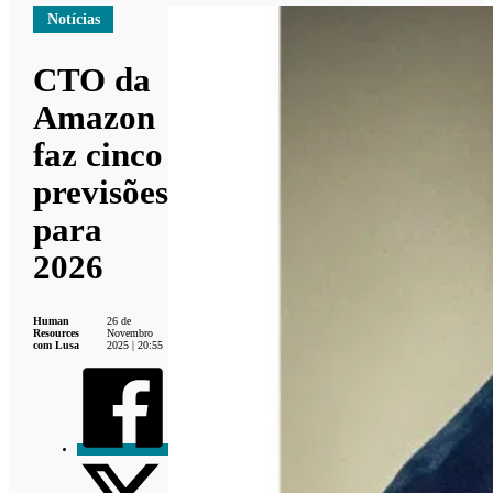
Notícias
CTO da
Amazon
faz cinco
previsões
para
2026
Human
26 de
Resources
Novembro
com Lusa
2025 | 20:55