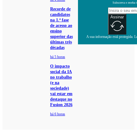
Subscreva e receba 
Recorde de
candidatos
Assinar
na 1.ª fase
de acesso ao
ensino
superior das
A sua informação está protegida. Le
últimas três
décadas
há 5 horas
O impacto
social da IA
no trabalho
(e na
sociedade)
vai estar em
destaque no
Fusion 2026
há 6 horas