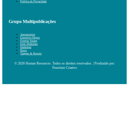
Política de Privacidade
Grupo Multipublicações
Automonitor
Executive Digest
Forever Young
Kids Marketeer
Marketeer
Risco
Viagens & Resorts
© 2026 Human Resources. Todos os direitos reservados. | Produzido por:
Neurónio Criativo