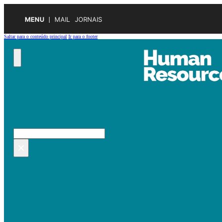
MENU
MAIL
JORNAIS
Saltar para o conteúdo principal
Ir para o footer
Pesquisar no site
Pesquisar
×