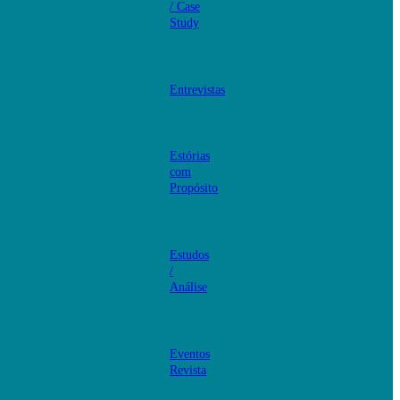
/ Case
Study
Entrevistas
Estórias
com
Propósito
Estudos
/
Análise
Eventos
Revista