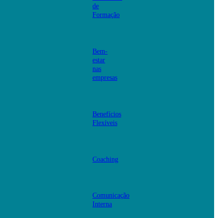
de
Formação
Bem-
estar
nas
empresas
Benefícios
Flexíveis
Coaching
Comunicação
Interna