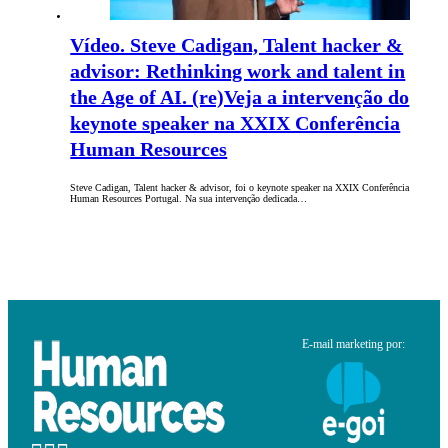
Vídeo. Steve Cadigan, Talent hacker &
advisor: Rethinking work and talent in
the Age of AI. (re)Veja a intervenção do
keynote speaker na XXIX Conferência
Human Resources
Steve Cadigan, Talent hacker & advisor, foi o keynote speaker na XXIX Conferência
Human Resources Portugal. Na sua intervenção dedicada…
E-mail marketing por: