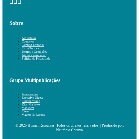
Sobre
Assinaturas
Contactos
Estatuto Editorial
Ficha Técnica
Termos e Condições
Assine a newsletter
Política de Privacidade
Grupo Multipublicações
Automonitor
Executive Digest
Forever Young
Kids Marketeer
Marketeer
Risco
Viagens & Resorts
© 2026 Human Resources. Todos os direitos reservados. | Produzido por:
Neurónio Criativo