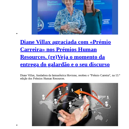
Diane Villax agraciada com «Prémio
Carreira» nos Prémios Human
Resources. (re)Veja o momento da
entrega do galardão e o seu discurso
Diane Villax, fundadora da farmacêutica Hovione, recebeu o "Prémio Carreira", na 13.ª
edição dos Prémios Human Resources.