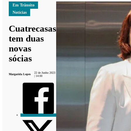
Em Trânsito
Notícias
Cuatrecasas
tem duas
novas
sócias
22 de Junho 2023
Margarida Lopes
| 14:00