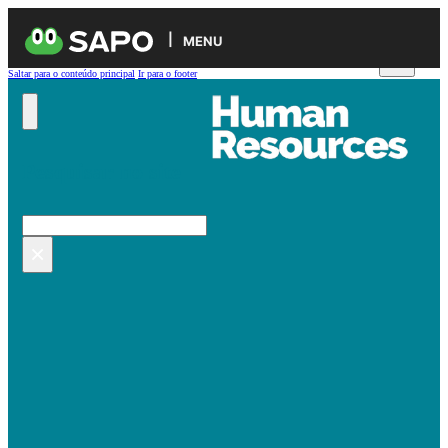
MENU
Saltar para o conteúdo principal
Ir para o footer
Pesquisar no site
Pesquisar
×