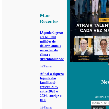
Mais
Recentes
IA poderá gerar
até 615 mil
milhões de
dólares anuais
no sector do
clima e
sustentabilidade
há 3 horas
Afinal a riqueza
líquida das
New
famílias só
cresceu 21%
entre 2020 e
2024, corrige o
Subscreva e re
INE
há 4 horas
Assinar