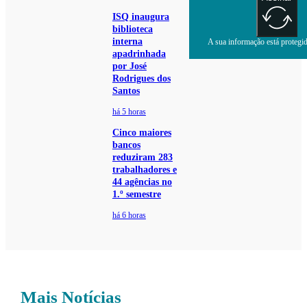
ISQ inaugura
biblioteca
interna
A sua informação está protegida
apadrinhada
por José
Rodrigues dos
Santos
há 5 horas
Cinco maiores
bancos
reduziram 283
trabalhadores e
44 agências no
1.º semestre
há 6 horas
Mais Notícias