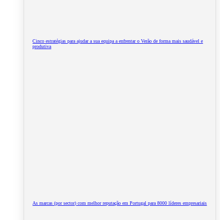
Cinco estratégias para ajudar a sua equipa a enfrentar o Verão de forma mais saudável e
produtiva
As marcas (por sector) com melhor reputação em Portugal para 8000 líderes empresariais