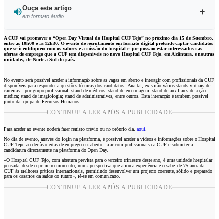
Ouça este artigo
em formato áudio
Ouvir este artigo
A CUF vai promover o “Open Day Virtual do Hospital CUF Tejo” no próximo dia 15 de Setembro,
entre as 10h00 e as 12h30. O evento de recrutamento em formato digital pretende captar candidatos
que se identifiquem com os valores e a missão do hospital e que possam estar interessados nas
ofertas de emprego que a CUF tem disponíveis no novo Hospital CUF Tejo, em Alcântara, e noutras
unidades, de Norte a Sul do país.
No evento será possível aceder a informação sobre as vagas em aberto e interagir com profissionais da CUF
disponíveis para responder a questões técnicas dos candidatos. Para tal, existirão vários stands virtuais de
carreiras – por grupo profissional, stand de médicos, stand de enfermagem; stand de auxiliares de acção
médica; stand de imagiologia; stand de administrativos, entre outros. Esta interacção é também possível
junto da equipa de Recursos Humanos.
CONTINUE A LER APÓS A PUBLICIDADE
Para aceder ao evento poderá fazer registo prévio ou no próprio dia,
aqui
.
No dia do evento, através do login na plataforma, é possível aceder a vídeos e informações sobre o Hospital
CUF Tejo, aceder às ofertas de emprego em aberto, falar com profissionais da CUF e submeter a
candidatura directamente na plataforma do Open Day.
«O Hospital CUF Tejo, com abertura prevista para o terceiro trimestre deste ano, é uma unidade hospitalar
pensada, desde o primeiro momento, numa perspectiva que aliou a experiência e o saber de 75 anos da
CUF às melhores práticas internacionais, permitindo desenvolver um projecto coerente, sólido e preparado
para os desafios da saúde do futuro», lê-se em comunicado.
CONTINUE A LER APÓS A PUBLICIDADE