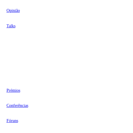
Opinião
Talks
Videocasts
Eventos
Prémios
Conferências
Fóruns