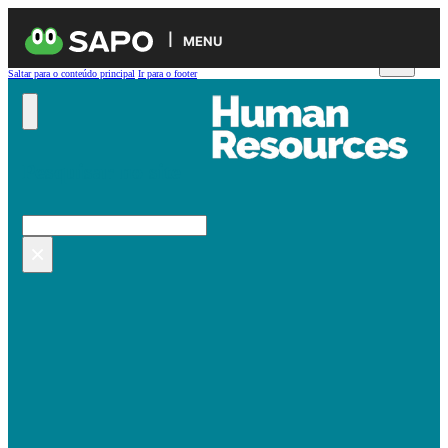
MENU
Saltar para o conteúdo principal
Ir para o footer
Pesquisar no site
Pesquisar
×