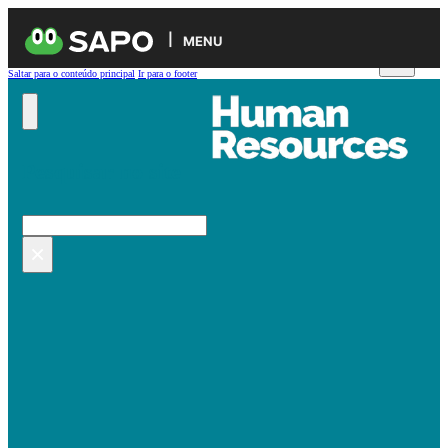
MENU
Saltar para o conteúdo principal
Ir para o footer
Pesquisar no site
Pesquisar
×