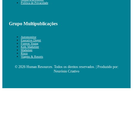
Política de Privacidade
Grupo Multipublicações
Automonitor
Executive Digest
Forever Young
Kids Marketeer
Marketeer
Risco
Viagens & Resorts
© 2026 Human Resources. Todos os direitos reservados. | Produzido por:
Neurónio Criativo