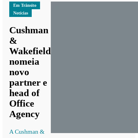
Em Trânsito
Notícias
Cushman
&
Wakefield
nomeia
novo
partner e
head of
Office
Agency
A Cushman &