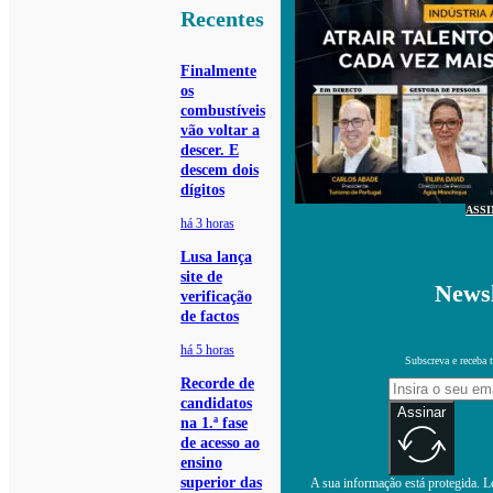
Recentes
Finalmente
os
combustíveis
vão voltar a
descer. E
descem dois
dígitos
ASS
há 3 horas
Lusa lança
site de
Newsl
verificação
de factos
há 5 horas
Subscreva e receba 
Recorde de
candidatos
Assinar
na 1.ª fase
de acesso ao
ensino
superior das
A sua informação está protegida. Le