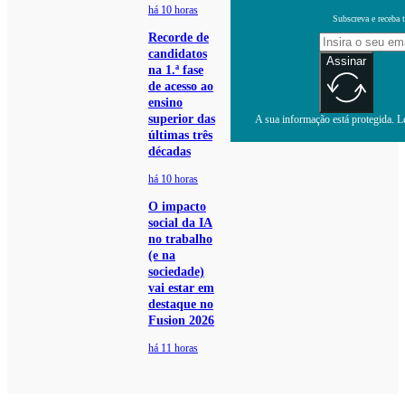
há 10 horas
Subscreva e receba 
Recorde de
candidatos
Assinar
na 1.ª fase
de acesso ao
ensino
superior das
A sua informação está protegida. Le
últimas três
décadas
há 10 horas
O impacto
social da IA
no trabalho
(e na
sociedade)
vai estar em
destaque no
Fusion 2026
há 11 horas