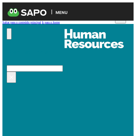
MENU
Saltar para o conteúdo principal
Ir para o footer
Pesquisar no site
Pesquisar
×