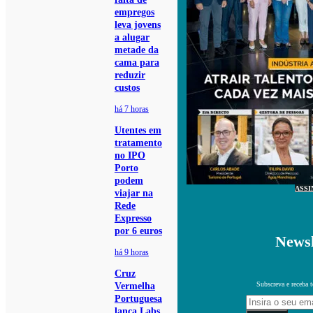
empregos
leva jovens
a alugar
metade da
cama para
reduzir
custos
há 7 horas
Utentes em
tratamento
no IPO
Porto
podem
ASSI
viajar na
Rede
Expresso
por 6 euros
Newsl
há 9 horas
Cruz
Subscreva e receba 
Vermelha
Portuguesa
lança Labs