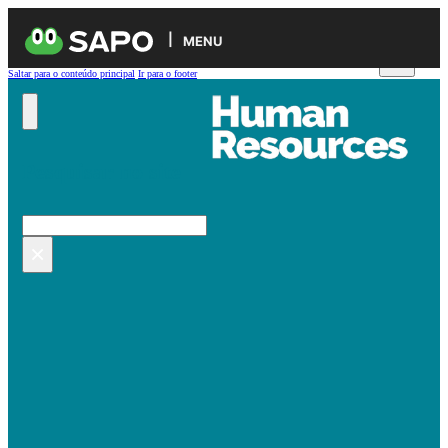
MENU
Saltar para o conteúdo principal
Ir para o footer
Pesquisar no site
Pesquisar
×