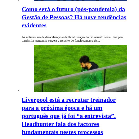
Como será o futuro (pós-pandemia) da
Gestão de Pessoas? Há nove tendências
evidentes
As notícias são de desaceleração e de flexibilização do isolamento social. No pós-
pandemia, perguntas surgem a respeito do funcionamento de…
Liverpool está a recrutar treinador
para a próxima época e há um
português que já foi “a entrevista”.
Headhunter fala dos factores
fundamentais nestes processos