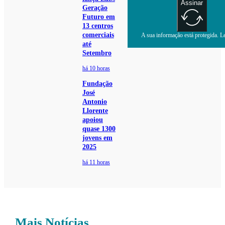
Assinar
Geração
Futuro em
13 centros
comerciais
A sua informação está protegida. Le
até
Setembro
há 10 horas
Fundação
José
Antonio
Llorente
apoiou
quase 1300
jovens em
2025
há 11 horas
Mais Notícias