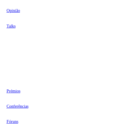
Opinião
Talks
Videocasts
Eventos
Prémios
Conferências
Fóruns