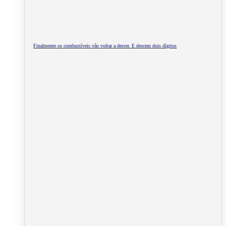
Finalmente os combustíveis vão voltar a descer. E descem dois dígitos