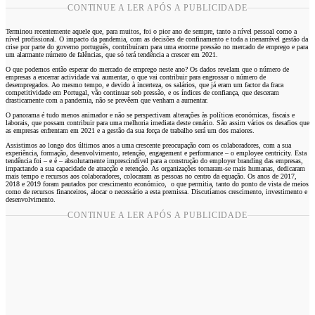
CONTINUE A LER APÓS A PUBLICIDADE
Terminou recentemente aquele que, para muitos, foi o pior ano de sempre, tanto a nível pessoal como a
nível profissional. O impacto da pandemia, com as decisões de confinamento e toda a inenarrável gestão da
crise por parte do governo português, contribuíram para uma enorme pressão no mercado de emprego e para
um alarmante número de falências, que só terá tendência a crescer em 2021.
O que podemos então esperar do mercado de emprego neste ano? Os dados revelam que o número de
empresas a encerrar actividade vai aumentar, o que vai contribuir para engrossar o número de
desempregados. Ao mesmo tempo, e devido à incerteza, os salários, que já eram um factor da fraca
competitividade em Portugal, vão continuar sob pressão, e os índices de confiança, que desceram
drasticamente com a pandemia, não se prevêem que venham a aumentar.
O panorama é tudo menos animador e não se perspectivam alterações às políticas económicas, fiscais e
laborais, que possam contribuir para uma melhoria imediata deste cenário. São assim vários os desafios que
as empresas enfrentam em 2021 e a gestão da sua força de trabalho será um dos maiores.
Assistimos ao longo dos últimos anos a uma crescente preocupação com os colaboradores, com a sua
experiência, formação, desenvolvimento, retenção, engagement e performance – o employee centricity. Esta
tendência foi – e é – absolutamente imprescindível para a construção do employer branding das empresas,
impactando a sua capacidade de atracção e retenção. As organizações tornaram-se mais humanas, dedicaram
mais tempo e recursos aos colaboradores, colocaram as pessoas no centro da equação. Os anos de 2017,
2018 e 2019 foram pautados por crescimento económico, o que permitia, tanto do ponto de vista de meios
como de recursos financeiros, alocar o necessário a esta premissa. Discutíamos crescimento, investimento e
desenvolvimento.
CONTINUE A LER APÓS A PUBLICIDADE