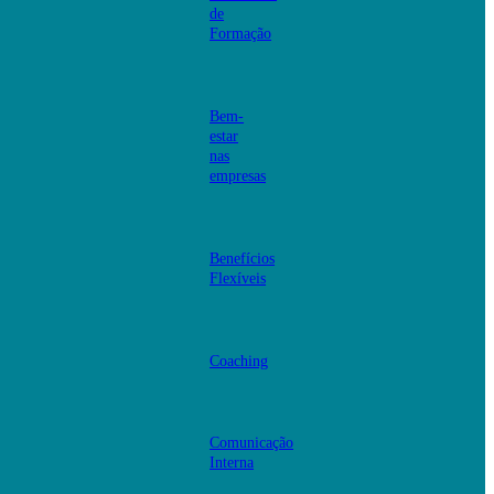
de
Formação
Bem-
estar
nas
empresas
Benefícios
Flexíveis
Coaching
Comunicação
Interna