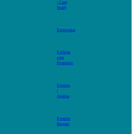
/ Case
Study
Entrevistas
Estórias
com
Propósito
Estudos
/
Análise
Eventos
Revista