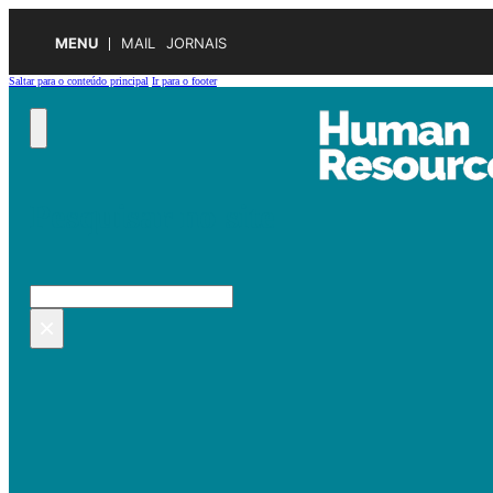
MENU
MAIL
JORNAIS
Saltar para o conteúdo principal
Ir para o footer
Pesquisar no site
Pesquisar
×