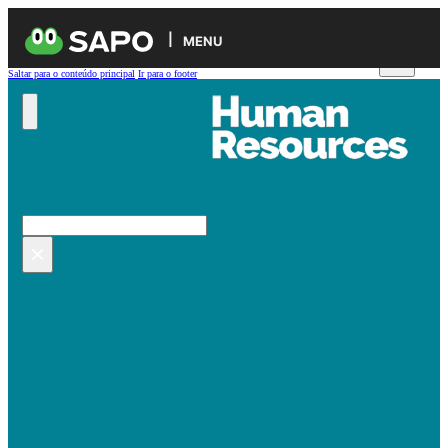
MENU
Saltar para o conteúdo principal
Ir para o footer
Pesquisar no site
Pesquisar
×