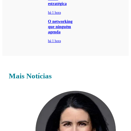
estratégica
há 1 hora
O networking
que ninguém
agenda
há 1 hora
Mais Notícias