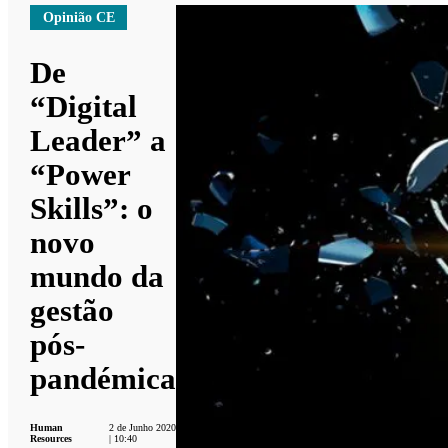
Opinião CE
De
“Digital
Leader” a
“Power
Skills”: o
novo
mundo da
gestão
pós-
pandémica
Human
2 de Junho 2020
Resources
| 10:40