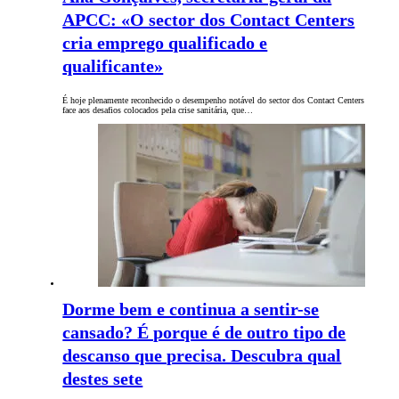
APCC: «O sector dos Contact Centers
cria emprego qualificado e
qualificante»
É hoje plenamente reconhecido o desempenho notável do sector dos Contact Centers
face aos desafios colocados pela crise sanitária, que…
Dorme bem e continua a sentir-se
cansado? É porque é de outro tipo de
descanso que precisa. Descubra qual
destes sete