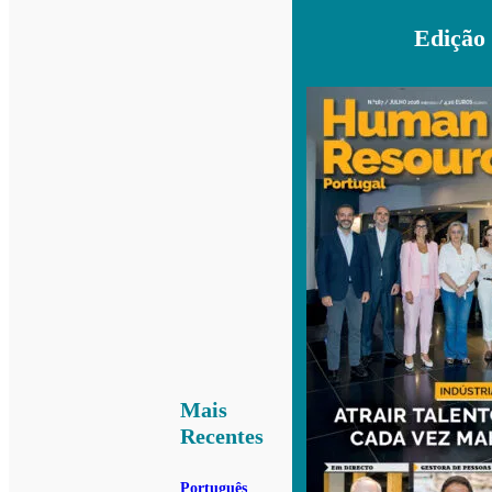
Edição
Mais
Recentes
Português