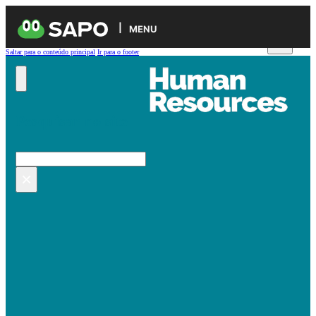
MENU
Saltar para o conteúdo principal
Ir para o footer
Pesquisar no site
Pesquisar
×