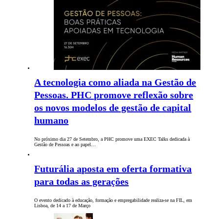
A tecnologia como aliada na Gestão de
Pessoas. PHC promove reflexão sobre
os novos modelos de gestão de capital
humano
No próximo dia 27 de Setembro, a PHC promove uma EXEC Talks dedicada à
Gestão de Pessoas e ao papel…
Futurália aposta em oferta formativa
para todas as gerações
O evento dedicado à educação, formação e empregabilidade realiza-se na FIL, em
Lisboa, de 14 a 17 de Março