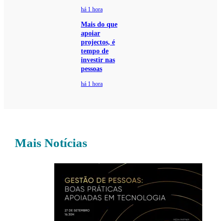
há 1 hora
Mais do que
apoiar
projectos, é
tempo de
investir nas
pessoas
há 1 hora
Mais Notícias