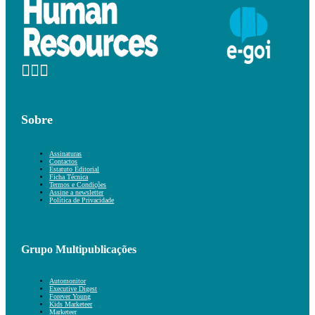
Sobre
Assinaturas
Contactos
Estatuto Editorial
Ficha Técnica
Termos e Condições
Assine a newsletter
Política de Privacidade
Grupo Multipublicações
Automonitor
Executive Digest
Forever Young
Kids Marketeer
Marketeer