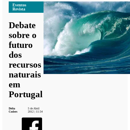
Eventos
Revista
Debate
sobre o
futuro
dos
recursos
naturais
em
Portugal
Delta
5 de Abril
Coders
2012 | 11:54