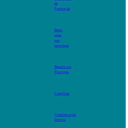
de
Formação
Bem-
estar
nas
empresas
Benefícios
Flexíveis
Coaching
Comunicação
Interna