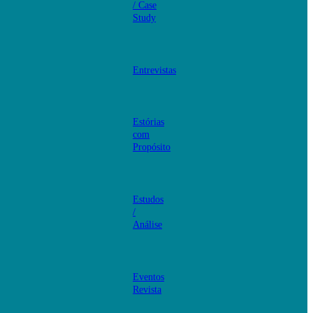
/ Case
Study
Entrevistas
Estórias
com
Propósito
Estudos
/
Análise
Eventos
Revista