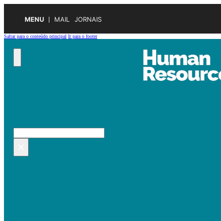
MENU
MAIL
JORNAIS
Saltar para o conteúdo principal
Ir para o footer
Pesquisar no site
Pesquisar
×